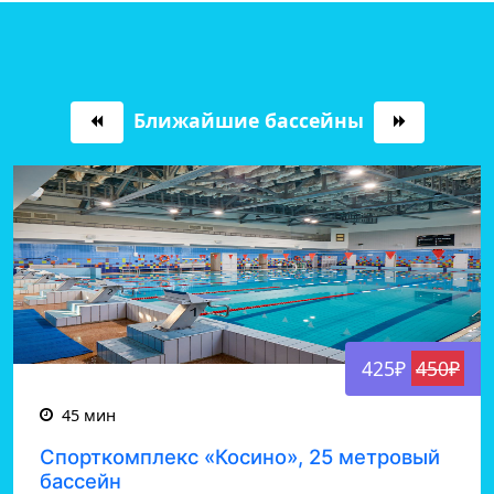
Ближайшие бассейны
425₽
450₽
45 мин
Спорткомплекс «Косино», 25 метровый
бассейн