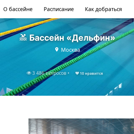
О бассейне
Расписание
Как добраться
Бассейн «Дельфин»
Москва
3 486 запросов •
10
нравится