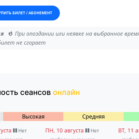
УПИТЬ БИЛЕТ / АБОНЕМЕНТ
ся
При опоздании или неявке на выбранное врем
билет не сгорает
ность
сеансов
онлайн
Высокая
Cредняя
густа
ПН, 10 августа
ВТ, 11 
Нет
Нет