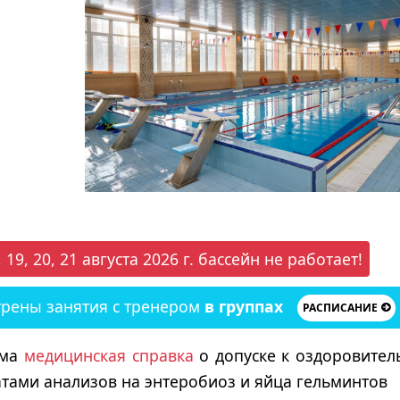
18, 19, 20, 21 августа 2026 г. бассейн не работает!
трены занятия c тренером
в группах
РАСПИСАНИЕ
има
медицинская справка
о допуске к оздоровител
тами анализов на энтеробиоз и яйца гельминтов