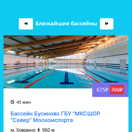
Ближайшие бассейны
675₽
700₽
45 мин
Бассейн Бусиново ГБУ "МКСШОР
"Север" Москомспорта
м. Ховрино
960 м